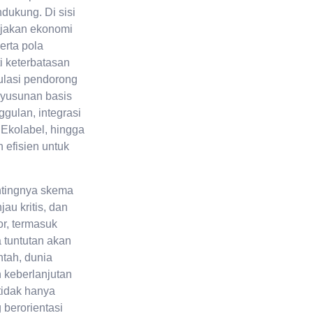
dukung. Di sisi
ijakan ekonomi
erta pola
i keterbatasan
ulasi pendorong
enyusunan basis
gulan, integrasi
 Ekolabel, hingga
efisien untuk
ntingnya skema
au kritis, dan
or, termasuk
 tuntutan akan
ntah, dunia
 keberlanjutan
tidak hanya
 berorientasi