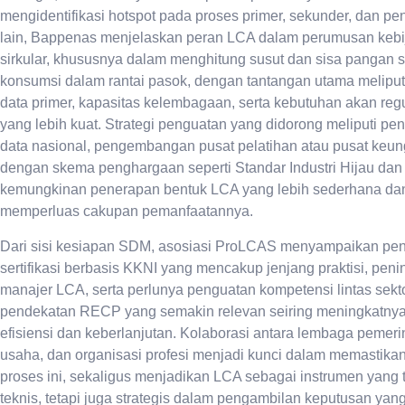
mengidentifikasi hotspot pada proses primer, sekunder, dan pen
lain, Bappenas menjelaskan peran LCA dalam perumusan keb
sirkular, khususnya dalam menghitung susut dan sisa pangan s
konsumsi dalam rantai pasok, dengan tantangan utama meliput
data primer, kapasitas kelembagaan, serta kebutuhan akan reg
yang lebih kuat. Strategi penguatan yang didorong meliputi p
data nasional, pengembangan pusat pelatihan atau pusat keung
dengan skema penghargaan seperti Standar Industri Hijau dan
kemungkinan penerapan bentuk LCA yang lebih sederhana dan 
memperluas cakupan pemanfaatannya.
Dari sisi kesiapan SDM, asosiasi ProLCAS menyampaikan pe
sertifikasi berbasis KKNI yang mencakup jenjang praktisi, peninj
manajer LCA, serta perlunya penguatan kompetensi lintas sekt
pendekatan RECP yang semakin relevan seiring meningkatnya
efisiensi dan keberlanjutan. Kolaborasi antara lembaga pemeri
usaha, dan organisasi profesi menjadi kunci dalam memastikan
proses ini, sekaligus menjadikan LCA sebagai instrumen yang 
teknis, tetapi juga strategis dalam pengambilan keputusan yang