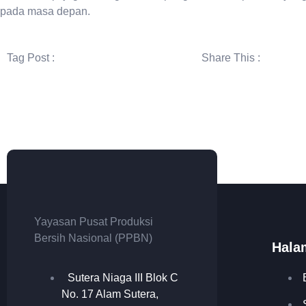
pada masa depan.
Tag Post :
Share This :
Yayasan Pusat Produksi
Bersih Nasional (PPBN)
Hala
Sutera Niaga III Blok C
No. 17 Alam Sutera,