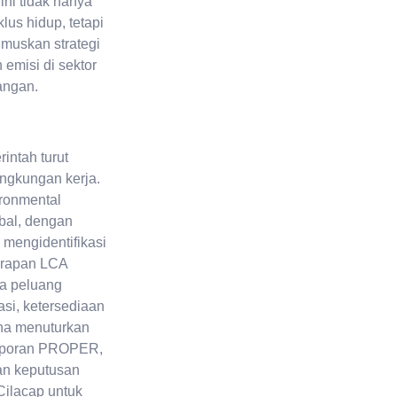
ini tidak hanya
us hidup, tetapi
muskan strategi
 emisi di sektor
pangan.
intah turut
ngkungan kerja.
ronmental
bal, dengan
 mengidentifikasi
nerapan LCA
a peluang
si, ketersediaan
ina menuturkan
laporan PROPER,
an keputusan
Cilacap untuk