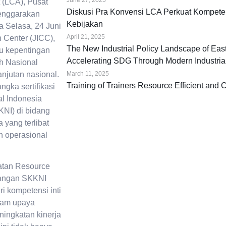
 (LCA), Pusat
Diskusi Pra Konvensi LCA Perkuat Kompete
enggarakan
Kebijakan
 Selasa, 24 Juni
April 21, 2025
n Center (JICC),
The New Industrial Policy Landscape of Eas
ku kepentingan
Accelerating SDG Through Modern Industrial
ih Nasional
njutan nasional.
March 11, 2025
Training of Trainers Resource Efficient and 
ngka sertifikasi
l Indonesia
KNI) di bidang
yang terlibat
n operasional
katan Resource
bangan SKKNI
 kompetensi inti
alam upaya
ningkatan kinerja