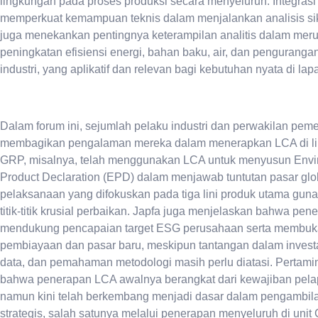
lingkungan pada proses produksi secara menyeluruh. Integrasi 
memperkuat kemampuan teknis dalam menjalankan analisis sikl
juga menekankan pentingnya keterampilan analitis dalam meru
peningkatan efisiensi energi, bahan baku, air, dan pengurangan
industri, yang aplikatif dan relevan bagi kebutuhan nyata di la
Dalam forum ini, sejumlah pelaku industri dan perwakilan pemer
membagikan pengalaman mereka dalam menerapkan LCA di li
GRP, misalnya, telah menggunakan LCA untuk menyusun Envi
Product Declaration (EPD) dalam menjawab tuntutan pasar glo
pelaksanaan yang difokuskan pada tiga lini produk utama guna
titik-titik krusial perbaikan. Japfa juga menjelaskan bahwa pe
mendukung pencapaian target ESG perusahaan serta membuk
pembiayaan dan pasar baru, meskipun tantangan dalam investa
data, dan pemahaman metodologi masih perlu diatasi. Pertam
bahwa penerapan LCA awalnya berangkat dari kewajiban pe
namun kini telah berkembang menjadi dasar dalam pengambil
strategis, salah satunya melalui penerapan menyeluruh di unit 