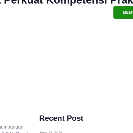
MEMBER
LOGOUT
LOGIN/REGISTER
MEM
AREA
Recent Post
engembangan
June 27, 2025