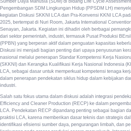
Sumber Daya Manusia (SDM) di bidang Life Cycle Assessment
Pengembangan SDM Lingkungan Hidup (PPSDM LH) menyel
kegiatan Diskusi SKKNI LCA dan Pra-Konvensi KKNI LCA pada
2025, bertempat di Nuri Room, Jakarta International Conventio
Senayan, Jakarta. Kegiatan ini dihadiri oleh berbagai pemang
dari sektor pemerintah, industri, termasuk Pusat Produksi BErs
(PPBN) yang berperan aktif dalam penguatan kapasitas keberla
Diskusi ini menjadi bagian penting dari upaya penyusunan kera
nasional melalui penerapan Standar Kompetensi Kerja Nasiona
(SKKNI) dan Kerangka Kualifikasi Kerja Nasional Indonesia (K
LCA, sebagai dasar untuk memperkuat kompetensi tenaga kerja 
dalam penerapan pendekatan siklus hidup dalam kebijakan da
industri.
Salah satu fokus utama dalam diskusi adalah integrasi pende
Efficiency and Cleaner Production (RECP) ke dalam pengem
LCA. Pendekatan RECP dipandang penting sebagai bagian dari
praktisi LCA, karena memberikan dasar teknis dan strategis d
identifikasi efisiensi sumber daya, pengurangan limbah, dan pe